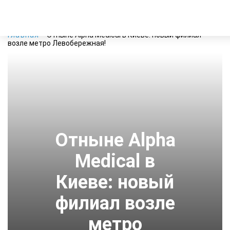
Главная
Отныне Alpha Medical в Киеве: новый филиал
возле метро Левобережная!
Отныне Alpha
Medical в
Киеве: новый
филиал возле
метро