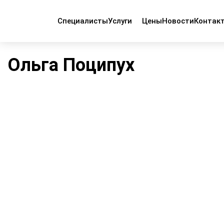
Специалисты
Услуги
Цены
Новости
Контак
Главная
Персонал клиники
Ольга Поципух
Ольга Поципух