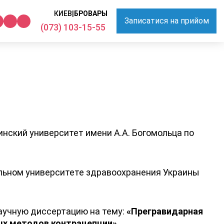
КИЕВ
|
БРОВАРЫ
Записатися на прийом
(073) 103-15-55
ский университет имени А.А. Богомольца по
льном университете здравоохранения Украины
аучную диссертацию на тему:
«Прегравидарная
ых методов контрацепции»
.