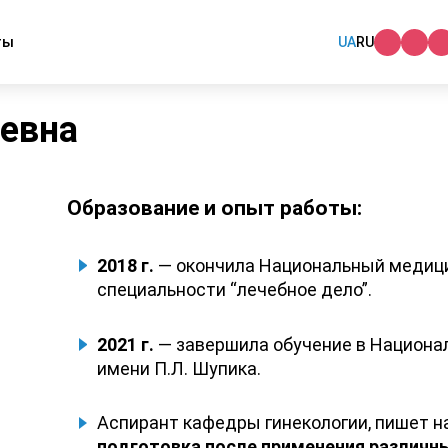
ты
UA
RU
а
ьевна
Образование и опыт работы:
2018 г.
— окончила Национальный медицин
специальности “лечебное дело”.
2021 г.
— завершила обучение в Национа
имени П.Л. Шупика.
Аспирант кафедры гинекологии, пишет н
подготовка после применения различн