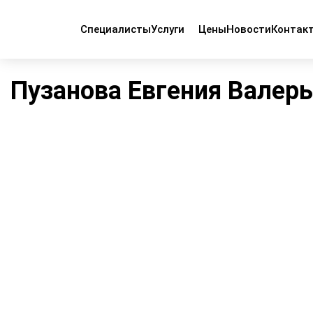
Специалисты
Услуги
Цены
Новости
Контак
Главная
Персонал клиники
Пузанова Евгения Валерьевн
Пузанова Евгения Валер