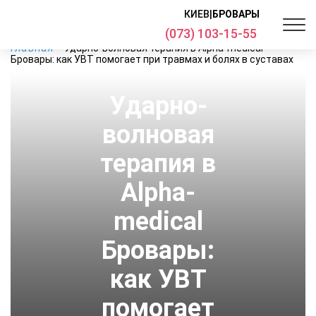
КИЕВ
|
БРОВАРЫ
(073) 103-15-55
Главная
Ударно-волновая терапия в Alpha-medical
Бровары: как УВТ помогает при травмах и болях в суставах
Ударно-
волновая
терапия в
Alpha-
medical
Бровары:
как УВТ
помогает