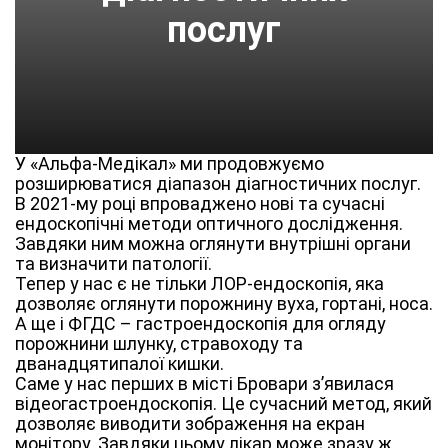
послуг
У «Альфа-Медікал» ми продовжуємо
розширюватися діапазон діагностичних послуг.
В 2021-му році впроваджено нові та сучасні
ендоскопічні методи оптичного дослідження.
Завдяки ним можна оглянути внутрішні органи
та визначити патології.
Тепер у нас є не тільки ЛОР-ендоскопія, яка
дозволяє оглянути порожнину вуха, гортані, носа.
А ще і ФГДС – гастроендоскопія для огляду
порожнини шлунку, стравоходу та
дванадцятипалої кишки.
Саме у нас перших в місті Бровари з’явилася
відеогастроендоскопія. Це сучасний метод, який
дозволяє виводити зображення на екран
монітору. Завдяки цьому лікар може зразу ж