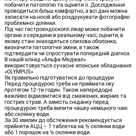
побачити патологію та оцінити її. Дослідження
проводиться більш комфортно, а всі дані можна
записати на носій або роздрукувати фотографію
проблемної ділянки.
Під час гастроендоскопії лікар може побачити
органи з середини в реальному часі, оцінити, в
якому стані знаходяться слизова оболонка,
визначити патологічні зміни, а також
підтвердити чи спростувати попередній діагноз.
В нашій клініці «Альфа-Медікал»
використовується сучасне японське обладнання
«OLYMPUS»
Як правильно підготуватися до процедури
Перед процедурою треба не приймати їжу
протягом 12-ти годин. Також напередодні
важливо відмовитися від смажених, жирних та
гострих страв. А замість сніданку перед
процедурою треба випити чашку неміцного чаю
або склянку води.
За 30 хвилин до обстеження рекомендується
прийняти АЦЦ – 1 таблетка на ½ склянки води
або 1 порошок на ½ склянки води.