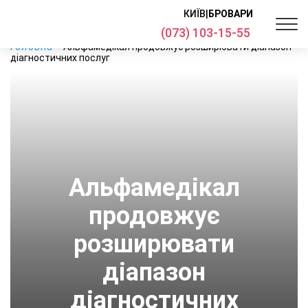
КИЇВ
|
БРОВАРИ
(073) 103-15-55
Головна
Альфамедікал продовжує розширювати діапазон
діагностичних послуг
Альфамедікал
продовжує
розширювати
діапазон
діагностичних