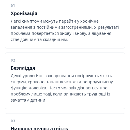
01
Хронізація
Легкі симптоми можуть перейти у хронічне
запалення з постійними загостреннями. У результаті
проблема повертається знову і знову, а лікування
стає довшим та складнішим.
02
Безпліддя
Деякі урологічні захворювання погіршують якість
сперми, кровопостачання яєчок та репродуктивну
функцію чоловіка. Часто чоловік дізнається про
проблему лише тоді, коли виникають труднощі із
зачаттям дитини
03
Ниркова недостатність