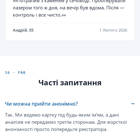
««Потрапив з каменем у сечоводі. Прооперували
лазером того ж дня, на вечір був вдома. Після —
контроль і все чисто.»»
Андрій, 55
1 Лютого 2026
16 · FAQ
Часті запитання
Чи можна прийти анонімно?
Так. Ми ведемо картку під будь-яким ім’ям, а дані
аналізів не передаємо третім сторонам. Для жорсткої
анонімності просто попередьте реєстратора.