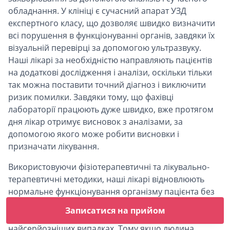
обладнання. У клініці є сучасний апарат УЗД
експертного класу, що дозволяє швидко визначити
всі порушення в функціонуванні органів, завдяки їх
візуальній перевірці за допомогою ультразвуку.
Наші лікарі за необхідністю направляють пацієнтів
на додаткові дослідження і аналізи, оскільки тільки
так можна поставити точний діагноз і виключити
ризик помилки. Завдяки тому, що фахівці
лабораторії працюють дуже швидко, вже протягом
дня лікар отримує висновок з аналізами, за
допомогою якого може робити висновки і
призначати лікування.
Використовуючи фізіотерапевтичні та лікувально-
терапевтичні методики, наші лікарі відновлюють
нормальне функціонування організму пацієнта без
хірургічного втручання. Сучасні апарати та
Записатися на прийом
правильно призначені медикаменти допомагають в
найсерйозніших випадках. Тому якщо людина