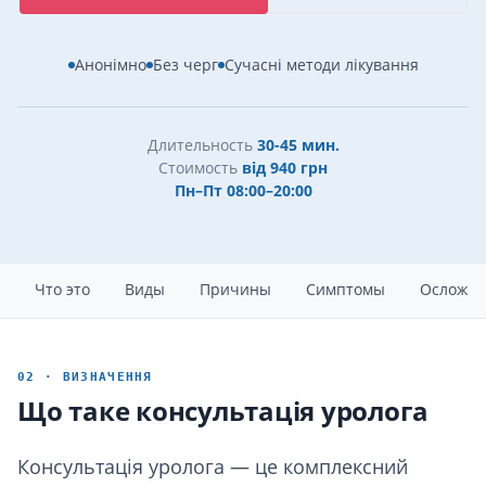
Анонімно
Без черг
Сучасні методи лікування
Длительность
30-45 мин.
Стоимость
від 940 грн
Пн–Пт 08:00–20:00
Что это
Виды
Причины
Симптомы
Осложне
02 · ВИЗНАЧЕННЯ
Що таке консультація уролога
Консультація уролога — це комплексний