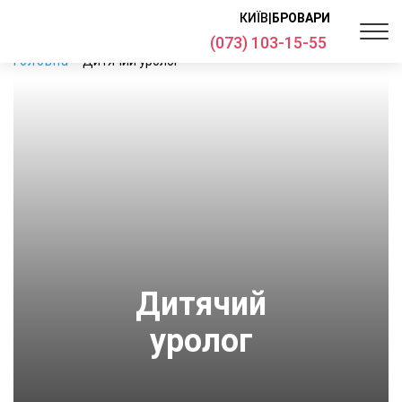
КИЇВ
|
БРОВАРИ
(073) 103-15-55
Головна
Дитячий уролог
Дитячий
уролог