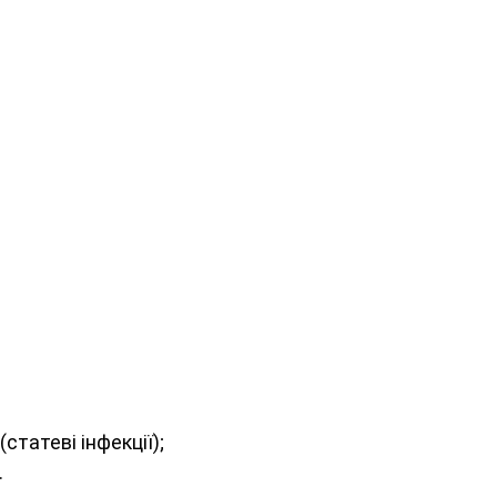
татеві інфекції);
.