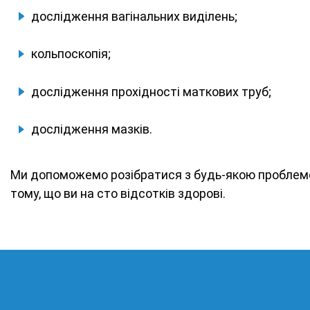
дослідження вагінальних виділень;
кольпоскопія;
дослідження прохідності маткових труб;
дослідження мазків.
Ми допоможемо розібратися з будь-якою проблемою
тому, що ви на сто відсотків здорові.