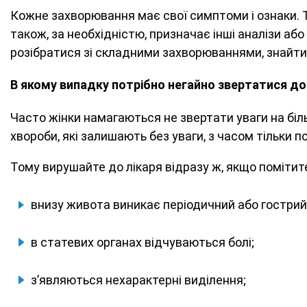
Кожне захворювання має свої симптоми і ознаки. 
також, за необхідністю, призначає інші аналізи аб
розібратися зі складними захворюваннями, знайти п
В якому випадку потрібно негайно звертатися до
Часто жінки намагаються не звертати уваги на біль
хвороби, які залишають без уваги, з часом тільки 
Тому вирушайте до лікаря відразу ж, якщо помітит
внизу живота виникає періодичний або гострий 
в статевих органах відчуваються болі;
з’являються нехарактерні виділення;