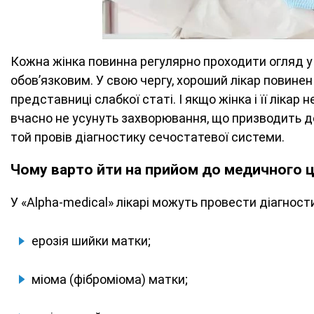
Кожна жінка повинна регулярно проходити огляд у г
обов’язковим. У свою чергу, хороший лікар повине
представниці слабкої статі. І якщо жінка і її лікар
вчасно не усунуть захворювання, що призводить до
той провів діагностику сечостатевої системи.
Чому варто йти на прийом до медичного ц
У «Alpha-medical» лікарі можуть провести діагност
ерозія шийки матки;
міома (фіброміома) матки;