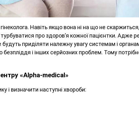
інеколога. Навіть якщо вона ні на що не скаржиться,
н турбуватися про здоров’я кожної пацієнтки. Адже 
 не будуть приділяти належну увагу системам і органам,
 безпліддя і інших серйозних проблем. Тому потрібн
ентру «Alpha-medical»
ику і визначити наступні хвороби: