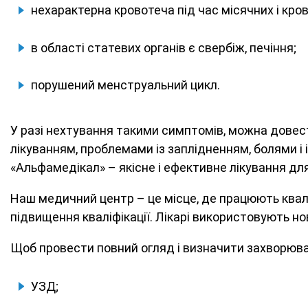
нехарактерна кровотеча під час місячних і кров
в області статевих органів є свербіж, печіння;
порушений менструальний цикл.
У разі нехтування такими симптомів, можна довест
лікуванням, проблемами із заплідненням, болями і
«Альфамедікал» – якісне і ефективне лікування для
Наш медичний центр – це місце, де працюють кваліф
підвищення кваліфікації. Лікарі використовують но
Щоб провести повний огляд і визначити захворюва
УЗД;