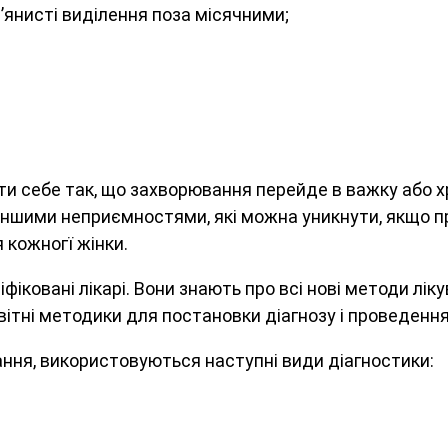
’янисті виділення поза місячними;
и себе так, що захворювання перейде в важку або х
 іншими неприємностями, які можна уникнути, якщо п
 кожногї жінки.
іковані лікарі. Вони знають про всі нові методи лік
вітні методики для постановки діагнозу і проведення
ння, використовуються наступні види діагностики: