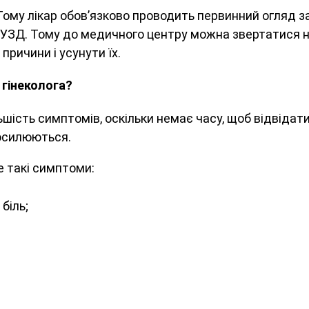
Тому лікар обов’язково проводить первинний огляд з
о УЗД. Тому до медичного центру можна звертатися не
ричини і усунути їх.
 гінеколога?
шість симптомів, оскільки немає часу, щоб відвідати
посилюються.
е такі симптоми:
біль;