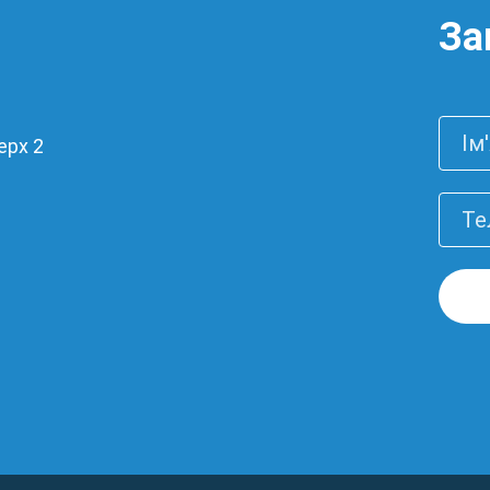
За
ерх 2