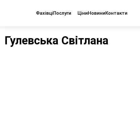
Фахівці
Послуги
Ціни
Новини
Контакти
Головна
Персонал лікарні
Гулевська Світлана
Гулевська Світлана