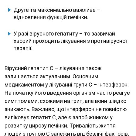
Друге та максимально важливе –
відновлення функцій печінки.
У разі вірусного гепатиту – то зазвичай
хворий проходить лікування з противірусної
терапії.
Вірусний гепатит C – лікування також
залишається актуальним. Основним
медикаментом у лікуванні групи C – інтерферон.
На початку його введення організм часто реагує
симптомами, схожими на грип, але вони шіидко
зникають. Важливо, що інтерферон не повністю
виліковує гепатит С, але є запобіжником у
розвитку цирозу печінки. Тривалість життя
людей з групою C залежить від безлічі факторів,