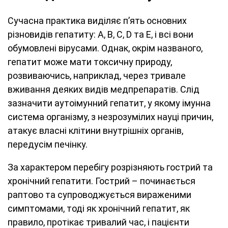
Сучасна практика виділяє п’ять основних
різновидів гепатиту: A, B, C, D та E, і всі вони
обумовлені вірусами. Однак, окрім названого,
гепатит може мати токсичну природу,
розвиваючись, наприклад, через тривале
вживання деяких видів медпрепаратів. Слід
зазначити аутоімунний гепатит, у якому імунна
система організму, з незрозумілих науці причин,
атакує власні клітини внутрішніх органів,
передусім печінку.
За характером перебігу розрізняють гострий та
хронічний гепатити. Гострий – починається
раптово та супроводжується вираженими
симптомами, тоді як хронічний гепатит, як
правило, протікає тривалий час, і пацієнти