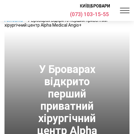
КИЇВ
|
БРОВАРИ
(073) 103-15-55
Головна
У Броварах відкрито перший приватний
хірургічний центр Alpha Medical Angio+
У Броварах
відкрито
перший
приватний
хірургічний
центр Alpha