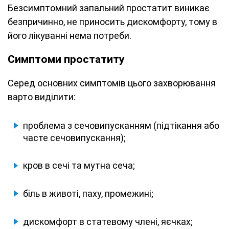
Безсимптомний запальний простатит виникає
безпричинно, не приносить дискомфорту, тому в
його лікуванні нема потреби.
Симптоми простатиту
Серед основних симптомів цього захворювання
варто виділити:
проблема з сечовипусканням (підтікання або
часте сечовипускання);
кров в сечі та мутна сеча;
біль в животі, паху, промежині;
дискомфорт в статевому члені, яєчках;