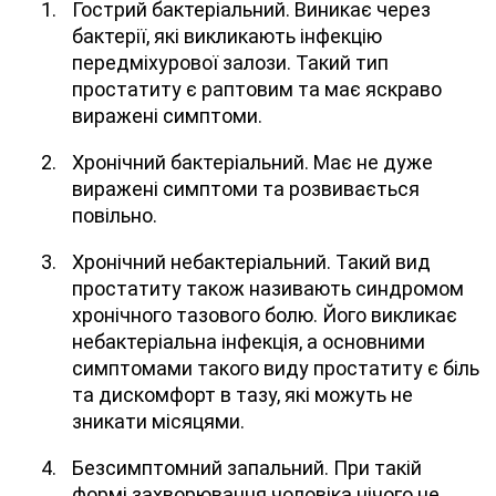
Гострий бактеріальний. Виникає через
бактерії, які викликають інфекцію
передміхурової залози. Такий тип
простатиту є раптовим та має яскраво
виражені симптоми.
Хронічний бактеріальний. Має не дуже
виражені симптоми та розвивається
повільно.
Хронічний небактеріальний. Такий вид
простатиту також називають синдромом
хронічного тазового болю. Його викликає
небактеріальна інфекція, а основними
симптомами такого виду простатиту є біль
та дискомфорт в тазу, які можуть не
зникати місяцями.
Безсимптомний запальний. При такій
формі захворювання чоловіка нічого не