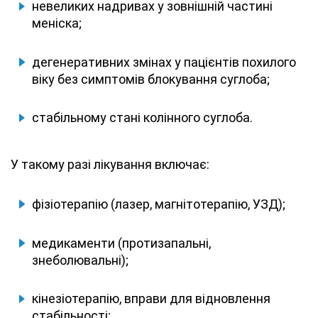
невеликих надривах у зовнішній частині
меніска;
дегенеративних змінах у пацієнтів похилого
віку без симптомів блокування суглоба;
стабільному стані колінного суглоба.
У такому разі лікування включає:
фізіотерапію (лазер, магнітотерапію, УЗД);
медикаменти (протизапальні,
знеболювальні);
кінезіотерапію, вправи для відновлення
стабільності;