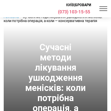
КИЇВ
|
БРОВАРИ
(073) 103-15-55
Головна
Сучасні методи лікування ушкодження менісків:
коли потрібна операція, а коли — консервативна терапія
Сучасні
методи
лікування
ушкодження
менісків: коли
потрібна
операція, а