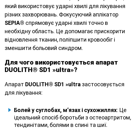
який використовує ударні хвилі для лікування
різних захворювань. Фокусуючий аплікатор
SEPIA®
спрямовує ударні хвилі точно в
необхідну область. Це допомагає прискорити
відновлення тканин, поліпшити кровообіг і
зменшити больовий синдром.
Для чого використовується апарат
DUOLITH® SD1 »ultra»?
Апарат
DUOLITH® SD1 »ultra
застосовується
для лікування:
Болей у суглобах, м’язах і сухожиллях
: Це
ідеальний спосіб боротьби з остеоартритом,
тендинітами, болями в спині та шиї.