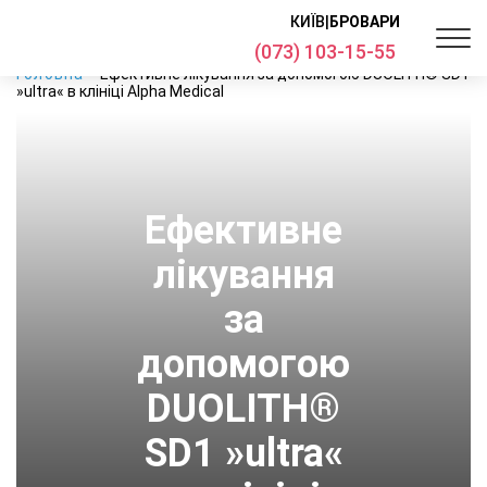
КИЇВ
|
БРОВАРИ
(073) 103-15-55
Головна
Ефективне лікування за допомогою DUOLITH® SD1
»ultra« в клініці Alpha Medical
Ефективне
лікування
за
допомогою
DUOLITH®
SD1 »ultra«