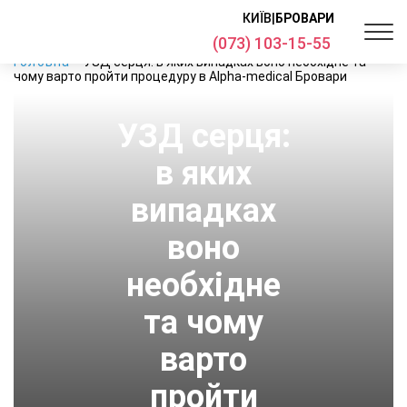
КИЇВ
|
БРОВАРИ
(073) 103-15-55
Головна
УЗД серця: в яких випадках воно необхідне та
чому варто пройти процедуру в Alpha-medical Бровари
УЗД серця:
в яких
випадках
воно
необхідне
та чому
варто
пройти