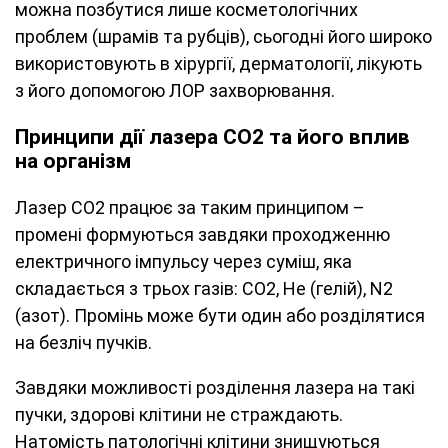
можна позбутися лише косметологічних
проблем (шрамів та рубців), сьогодні його широко
використовують в хірургії, дерматології, лікують
з його допомогою ЛОР захворювання.
Принципи дії лазера CO2 та його вплив
на організм
Лазер CO
2
працює за таким принципом –
промені формуються завдяки проходженню
електричного імпульсу через суміш, яка
складається з трьох газів: CO
2
, He (гелій), N
2
(азот). Промінь може бути один або розділятися
на безліч пучків.
Завдяки можливості розділення лазера на такі
пучки, здорові клітини не страждають.
Натомість патологічні клітини знищуються