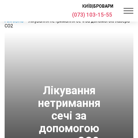
КИЇВ
|
БРОВАРИ
(073) 103-15-55
Головна
Лікування нетримання сечі за допомогою лазера
CO2
Лікування
нетримання
сечі за
допомогою